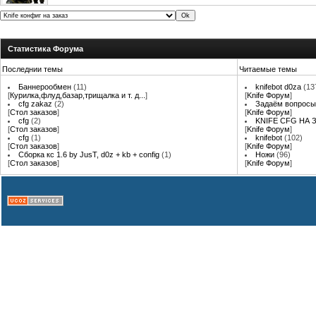
Статистика Форума
Последнии темы
Читаемые темы
Баннерообмен
(11)
knifebot d0za
(13
[
Курилка,флуд,базар,трищалка и т. д...
]
[
Knife Форум
]
cfg zakaz
(2)
Задаём вопросы
[
Стол заказов
]
[
Knife Форум
]
cfg
(2)
KNIFE CFG НА З
[
Стол заказов
]
[
Knife Форум
]
cfg
(1)
knifebot
(102)
[
Стол заказов
]
[
Knife Форум
]
Сборка кс 1.6 by JusT, d0z + kb + config
(1)
Ножи
(96)
[
Стол заказов
]
[
Knife Форум
]