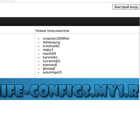
Новые пользователи
smasher2099Ret
Adrianayng
kristinue60
ritaby3
maxfo69
karenwb1
suzannelj11
joannavj6
gloriaaj2
autumnga18