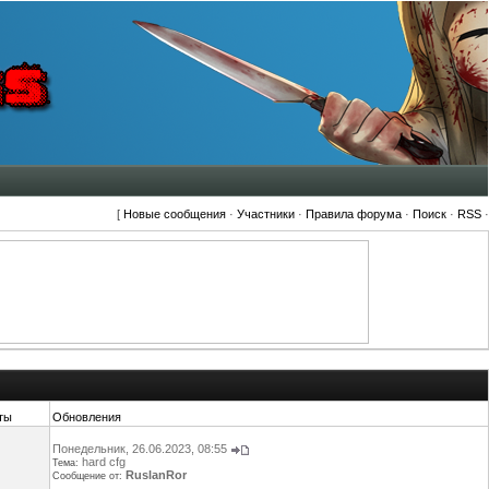
[
Новые сообщения
·
Участники
·
Правила форума
·
Поиск
·
RSS
·
ты
Обновления
Понедельник, 26.06.2023, 08:55
hard cfg
Тема:
RuslanRor
Сообщение от: