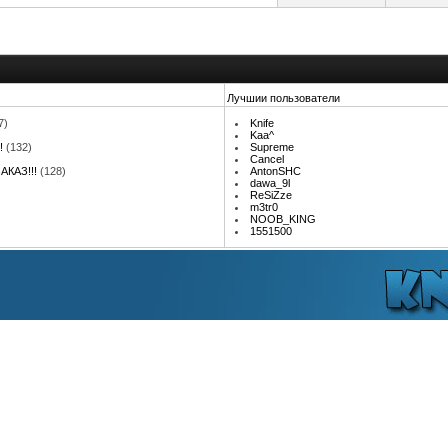
Лучшии пользователи
7)
Knife
Kaa^
!
(132)
Supreme
Cancel
АКАЗ!!!
(128)
AntonSHC
dawa_9l
ReSiZze
m3tr0
NOOB_KING
1551500